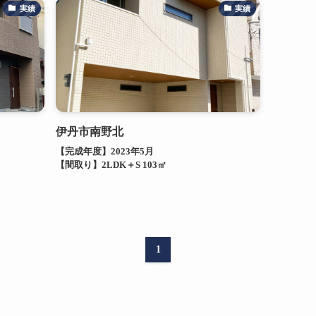
実績
実績
伊丹市南野北
【完成年度】2023年5月
【間取り】2LDK＋S 103㎡
1