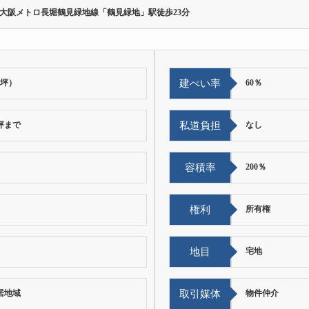
大阪メトロ長堀鶴見緑地線「鶴見緑地」駅徒歩23分
10坪）
建ぺい率
60％
坪まで
私道負担
なし
容積率
200％
権利
所有権
地目
宅地
居地域
取引媒体
物件仲介