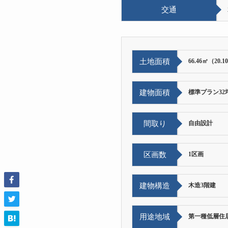
交通
土地面積
66.46㎡（20.
建物面積
標準プラン32
間取り
自由設計
区画数
1区画
建物構造
木造3階建
用途地域
第一種低層住