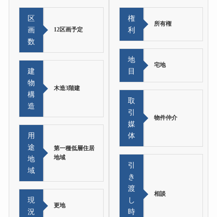
区
権
所有権
画
12区画予定
利
数
地
宅地
建
目
物
木造3階建
構
取
造
引
物件仲介
媒
用
体
途
第一種低層住居
地域
地
引
域
き
渡
相談
現
し
更地
況
時