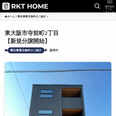
株式会社
アール・
ケイ・テ
イ
ホーム
弊社事業主物件のご紹介
東大阪市寺前町2丁目
【新規分譲開始】
弊社事業主物件のご紹介
販売中