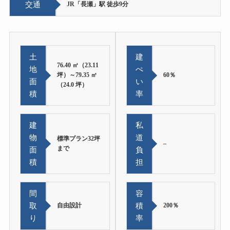
交通
JR「⾧瀬」駅 徒歩9分
土
建
76.40 ㎡（23.11
地
ぺ
坪）～79.35 ㎡
60％
面
い
（24.0 坪）
積
率
建
私
物
道
標準プラン32坪
–
まで
面
負
積
担
間
容
取
自由設計
積
200％
り
率