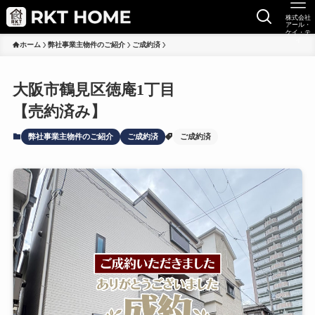
株式会社
アール・
ケイ・テ
イ
ホーム
弊社事業主物件のご紹介
ご成約済
大阪市鶴見区徳庵1丁目
【売約済み】
弊社事業主物件のご紹介
ご成約済
ご成約済