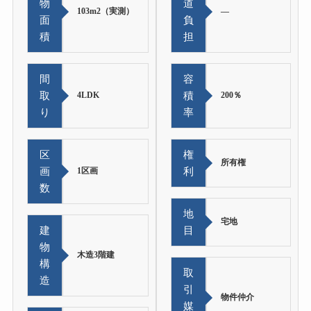
物
道
103m2（実測）
―
面
負
積
担
間
容
取
4LDK
積
200％
り
率
区
権
所有権
画
1区画
利
数
地
宅地
建
目
物
木造3階建
構
取
造
引
物件仲介
媒