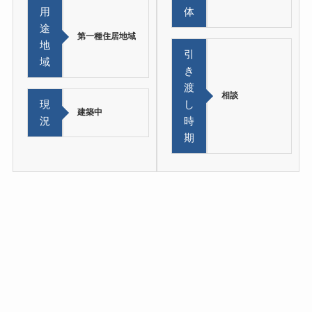
用
体
途
第一種住居地域
地
引
域
き
渡
相談
現
し
建築中
況
時
期