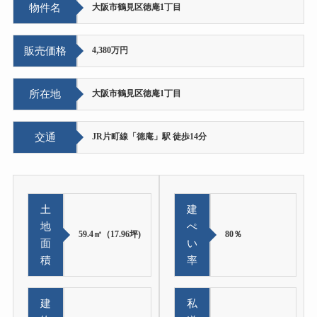
物件名
大阪市鶴見区徳庵1丁目
販売価格
4,380万円
所在地
大阪市鶴見区徳庵1丁目
交通
JR片町線「徳庵」駅 徒歩14分
土
建
地
ぺ
59.4㎡（17.96坪)
80％
面
い
積
率
建
私